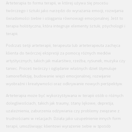
Arteterapia to forma terapii, w której używa się procesu
twórczego i sztuki jako narzędzi do wyrażania emocji, rozwijania
świadomości siebie i osiągania równowagi emocjonalnej. Jest to
terapia holistyczna, która integruje elementy sztuki, psychologii i
terapii.
Podczas sesji arteterapii, terapeuta lub arteterapeuta zachęca
klienta do twórczej ekspresji za pomocą różnych mediów
artystycznych, takich jak malarstwo, rzeźba, rysunek, muzyka czy
taniec. Proces twórczy i oglądanie własnych dzieł stymuluje
samorefleksję, budowanie więzi emocjonalnej, rozwijanie
wyobraźni i kreatywności oraz odkrywanie nowych perspektyw.
Arteterapia może być wykorzystywana w terapii osób o różnych
dolegliwościach, takich jak traumy, stany lękowe, depresja,
uzależnienia, zaburzenia odżywiania czy problemy związane z
trudnościami w relacjach. Działa jako uzupełnienie innych form
terapii, umożliwiając klientowi wyrażenie sebie w sposób