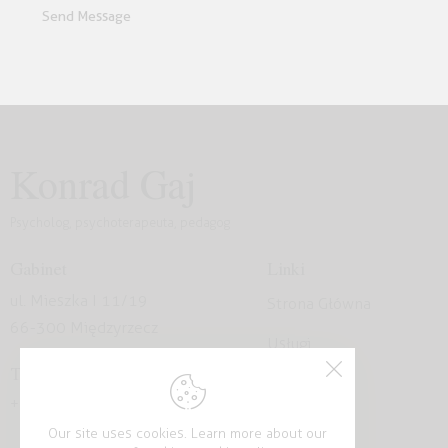
Send Message
Konrad Gaj
Psycholog, psychoterapeuta, pedagog
Gabinet
Linki
ul. Mieszka I 11/19
Strona Główna
66-300 Międzyrzecz
Usługi
Telefon
O mnie
+48 661 560 696
Kontakt
Our site uses cookies. Learn more about our