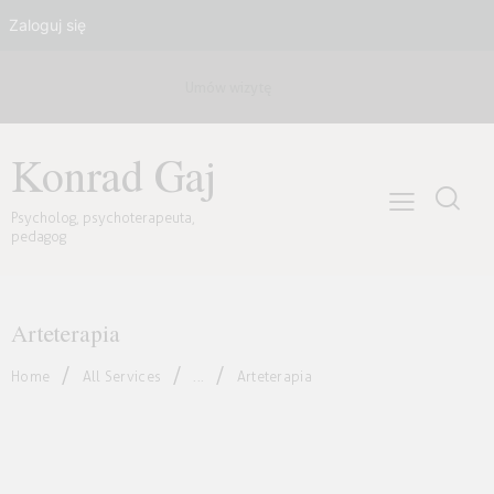
Zaloguj się
Umów wizytę
Konrad Gaj
Psycholog, psychoterapeuta,
pedagog
Arteterapia
Home
All Services
...
Arteterapia